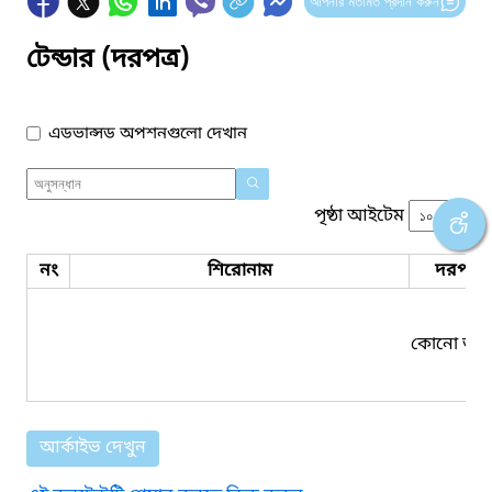
আপনার মতামত প্রদান করুন
টেন্ডার (দরপত্র)
এডভান্সড অপশনগুলো দেখান
পৃষ্ঠা আইটেম
নং
শিরোনাম
দরপত্র 
কোনো তথ্য
আর্কাইভ দেখুন