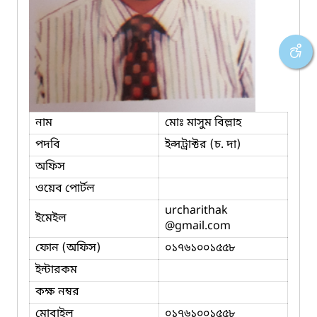
নাম
মোঃ মাসুম বিল্লাহ
পদবি
ইন্সট্রাক্টর (চ. দা)
অফিস
ওয়েব পোর্টল
urcharithak
ইমেইল
@gmail.com
ফোন (অফিস)
০১৭৬১০০১৫৫৮
ইন্টারকম
কক্ষ নম্বর
মোবাইল
০১৭৬১০০১৫৫৮