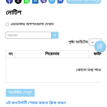
আপনার মতামত প্রদান করুন
নোটিশ
এডভান্সড অপশনগুলো দেখান
পৃষ্ঠা আইটেম
নং
শিরোনাম
ফাইল সম
কোনো তথ্য পাওয়া য
আর্কাইভ দেখুন
এই কনটেন্টটি শেয়ার করতে ক্লিক করুন